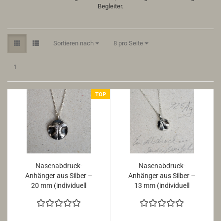
Begleiter.
Sortieren nach
pro Seite
Sortieren nach
8 pro Seite
1
TOP
Nasenabdruck-
Nasenabdruck-
Anhänger aus Silber –
Anhänger aus Silber –
20 mm (individuell
13 mm (individuell
gefertigt)
gefertigt)