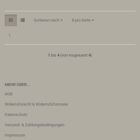
Sortieren nach
pro Seite
Sortieren nach
8 pro Seite
1
1
bis
4
(von insgesamt
4
)
MEHR ÜBER...
AGB
Widerrufsrecht & Widerrufsformular
Datenschutz
Versand- & Zahlungsbedingungen
Impressum